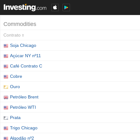
Commodities
Contrato
Soja Chicago
Açúcar NY nº11
Café Contrato C
Cobre
Ouro
Petróleo Brent
Petróleo WTI
Prata
Trigo Chicago
Algodão nº2